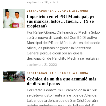
septiembre 30, 2020
DESTACADAS
·
LA CIUDAD DE LA LUJURIA
Imposición en el PRI Municipal, ¡en
sus marcas, listos… fuera…! (Y se
tropiezan)
Por Rafael Gómez Chi Francisco Medina Sulub
será el nuevo dirigente del Comité Directivo
Municipal del PRI en Mérida. Antes de hacerlo
oficial, los priístas negocian la Secretaría
General porque dicen por ahí que la
designación de Panchito Medina se realizó sin
septiembre 21, 2020
DESTACADAS
·
LA CIUDAD DE LA LUJURIA
Crónica de un día que acumuló más
de diez mil pasos
Por Rafael Gómez Chi El camión de la 42 Sur
se detuvo justo frente a la efigie de Allende.
La banqueta del parque de San Cristóbal aún
estaba resbalosa a causa de la lluvia del día