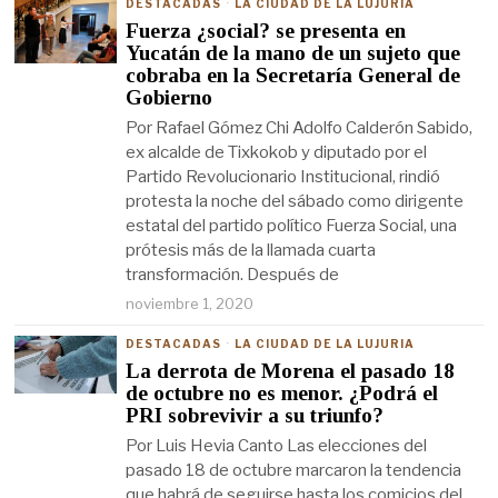
DESTACADAS
·
LA CIUDAD DE LA LUJURIA
Fuerza ¿social? se presenta en
Yucatán de la mano de un sujeto que
cobraba en la Secretaría General de
Gobierno
Por Rafael Gómez Chi Adolfo Calderón Sabido,
ex alcalde de Tixkokob y diputado por el
Partido Revolucionario Institucional, rindió
protesta la noche del sábado como dirigente
estatal del partido político Fuerza Social, una
prótesis más de la llamada cuarta
transformación. Después de
noviembre 1, 2020
DESTACADAS
·
LA CIUDAD DE LA LUJURIA
La derrota de Morena el pasado 18
de octubre no es menor. ¿Podrá el
PRI sobrevivir a su triunfo?
Por Luis Hevia Canto Las elecciones del
pasado 18 de octubre marcaron la tendencia
que habrá de seguirse hasta los comicios del