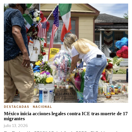
DESTACADAS
·
NACIONAL
México inicia acciones legales contra ICE tras muerte de 17
migrantes
julio 13, 2026