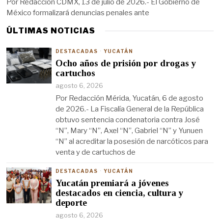
Por Redacción CDMX, 13 de julio de 2026.- El Gobierno de
México formalizará denuncias penales ante
ÚLTIMAS NOTICIAS
DESTACADAS
·
YUCATÁN
Ocho años de prisión por drogas y
cartuchos
agosto 6, 2026
Por Redacción Mérida, Yucatán, 6 de agosto
de 2026.- La Fiscalía General de la República
obtuvo sentencia condenatoria contra José
“N”, Mary “N”, Axel “N”, Gabriel “N” y Yunuen
“N” al acreditar la posesión de narcóticos para
venta y de cartuchos de
DESTACADAS
·
YUCATÁN
Yucatán premiará a jóvenes
destacados en ciencia, cultura y
deporte
agosto 6, 2026