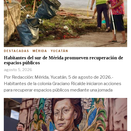
DESTACADAS
·
MÉRIDA
·
YUCATÁN
Habitantes del sur de Mérida promueven recuperación de
espacios públicos
agosto 5, 2026
Por Redacción: Mérida, Yucatán, 5 de agosto de 2026.-
Habitantes de la colonia Graciano Ricalde iniciaron acciones
para recuperar espacios públicos mediante una jornada