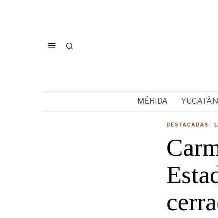
MÉRIDA
YUCATÁ
DESTACADAS
·
L
Carm
Estad
cerr