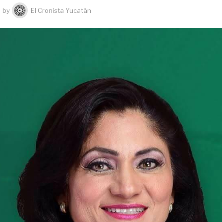
by
El Cronista Yucatán