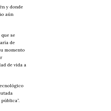
ién y donde
año aún
 que se
taría de
n su momento
ar
ad de vida a
Tecnológico
putada
 pública”.