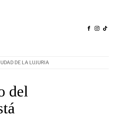
IUDAD DE LA LUJURIA
o del
stá