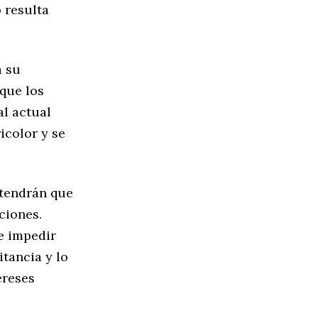
 resulta
a su
que los
al actual
icolor y se
, tendrán que
ciones.
e impedir
itancia y lo
ereses