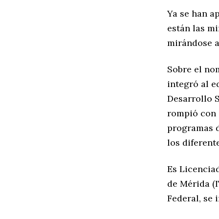
Ya se han a
están las mi
mirándose al
Sobre el no
integró al e
Desarrollo 
rompió con e
programas d
los diferen
Es Licencia
de Mérida (
Federal, se 