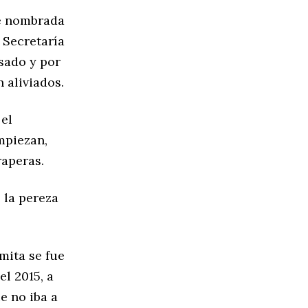
ue nombrada
 Secretaría
asado y por
 aliviados.
 el
mpiezan,
raperas.
 la pereza
mita se fue
el 2015, a
e no iba a