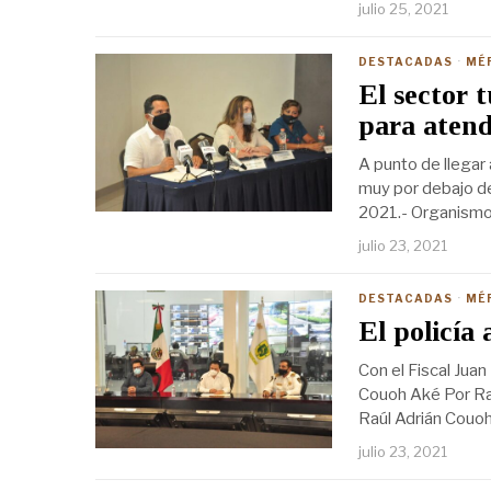
julio 25, 2021
DESTACADAS
·
MÉ
El sector 
para atend
A punto de llegar
muy por debajo de
2021.- Organismos
julio 23, 2021
DESTACADAS
·
MÉ
El policía
Con el Fiscal Juan
Couoh Aké Por Raf
Raúl Adrián Couoh
julio 23, 2021