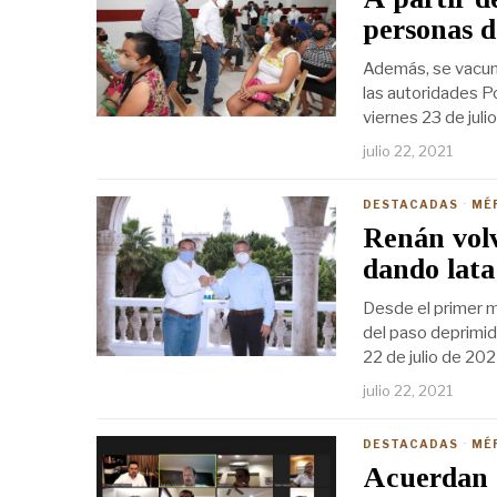
personas d
Además, se vacuna
las autoridades P
viernes 23 de juli
julio 22, 2021
DESTACADAS
·
MÉ
Renán volv
dando lata
Desde el primer m
del paso deprimid
22 de julio de 202
julio 22, 2021
DESTACADAS
·
MÉ
Acuerdan g