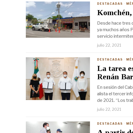
DESTACADAS
·
MÉ
Komchén, 
Desde hace tres dí
ya muchos años Po
servicio intermite
julio 22, 2021
DESTACADAS
·
MÉ
La tarea e
Renán Bar
En sesión del Cab
alista el tercer i
de 2021. “Los trab
julio 22, 2021
DESTACADAS
·
MÉ
A partir de