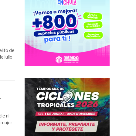
elito de
e julio
E
ie ni
 mujer