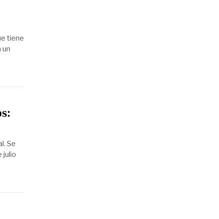
ue tiene
n un
s:
l. Se
julio