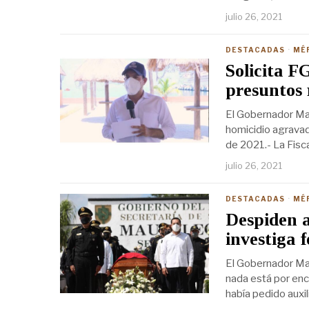
julio 26, 2021
DESTACADAS
·
MÉ
Solicita F
presuntos 
El Gobernador Mau
homicidio agravad
de 2021.- La Fisca
julio 26, 2021
DESTACADAS
·
MÉ
Despiden a
investiga 
El Gobernador Maur
nada está por enc
había pedido auxil