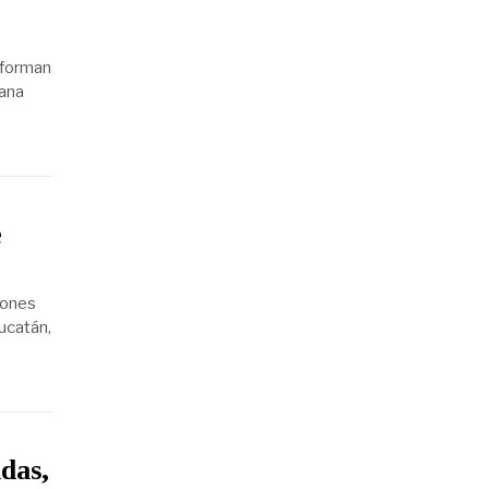
nforman
ñana
e
iones
ucatán,
das,