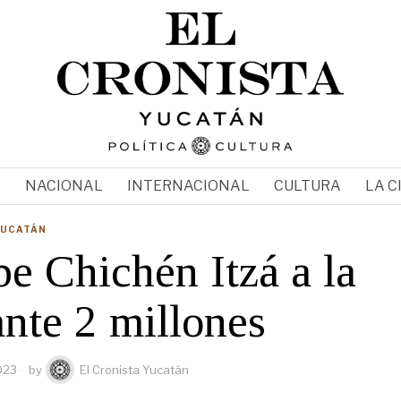
N
NACIONAL
INTERNACIONAL
CULTURA
LA C
YUCATÁN
e Chichén Itzá a la
ante 2 millones
023
by
El Cronista Yucatán