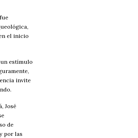
 fue
queológica,
n el inicio
s un estímulo
eguramente,
encia invite
undo.
á, José
se
so de
y por las