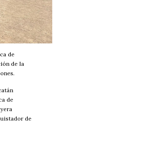
ica de
ión de la
lones.
catán
ca de
ayera
uistador de