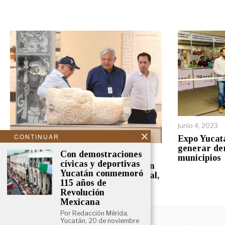
junio 4, 2023
CONTINUAR
Expo Yucat
generar de
febrero 28, 2024
Con demostraciones
municipios
cívicas y deportivas
AMLO inaugura Museo de Chichén
Yucatán conmemoró
Itzá y elogia el trabajo de Vila Dosal,
115 años de
de nuevo
Revolución
Mexicana
Por Redacción Mérida,
Yucatán, 20 de noviembre
NOSOTROS