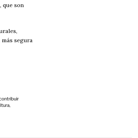
, que son
urales,
d más segura
contribuir
ltura,