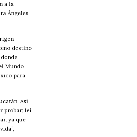
n a la
ora Ángeles
origen
como destino
n donde
del Mundo
éxico para
ucatán. Así
r probar; leí
ar, ya que
vida”,