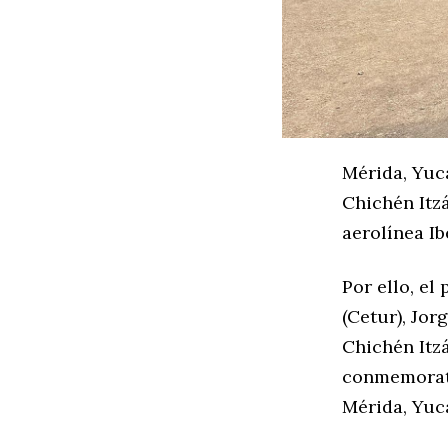
Mérida, Yuc
Chichén Itzá
aerolínea Ib
Por ello, el
(Cetur), Jor
Chichén Itz
conmemorati
Mérida, Yuca