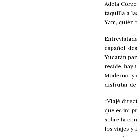
Adela Corzo
taquilla a l
Yam, quién n
Entrevistada
español, des
Yucatán par
reside, hay
Moderno y d
disfrutar de
“Viajé dire
que es mi pr
sobre la co
los viajes y