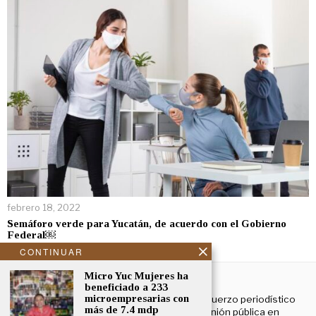
febrero 18, 2022
Semáforo verde para Yucatán, de acuerdo con el Gobierno
Federal￼
CONTINUAR
NOSOTROS
Micro Yuc Mujeres ha
beneficiado a 233
microempresarias con
El Cronista Yucatán es un esfuerzo periodístico
más de 7.4 mdp
enfocado a contribuir a la opinión pública en