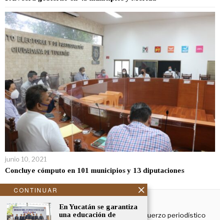
junio 10, 2021
Concluye cómputo en 101 municipios y 13 diputaciones
CONTINUAR
NOSOTROS
En Yucatán se garantiza
una educación de
El Cronista Yucatán es un esfuerzo periodístico