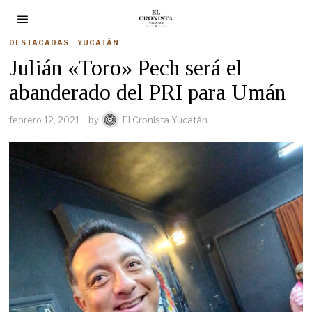
DESTACADAS
·
YUCATÁN
Julián «Toro» Pech será el
abanderado del PRI para Umán
febrero 12, 2021
by
El Cronista Yucatán