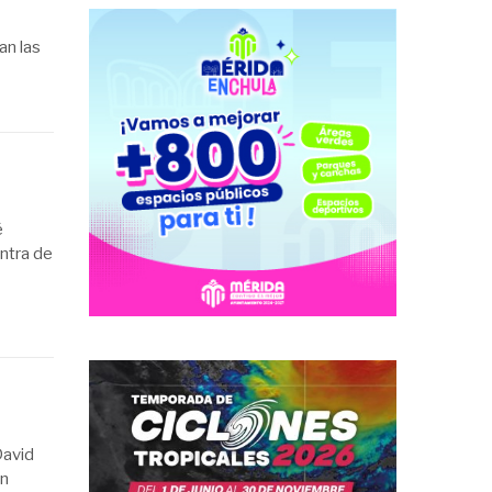
an las
é
ntra de
David
en