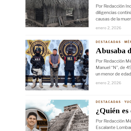
Por Redacción Ind
diligencias conti
causas de la muert
enero 2, 2026
DESTACADAS
·
MÉ
Abusaba d
Por Redacción Mér
Manuel “N”, de 49
un menor de edad.
enero 2, 2026
DESTACADAS
·
YU
¿Quién es
Por Redacción Mé
Escalante Lombar