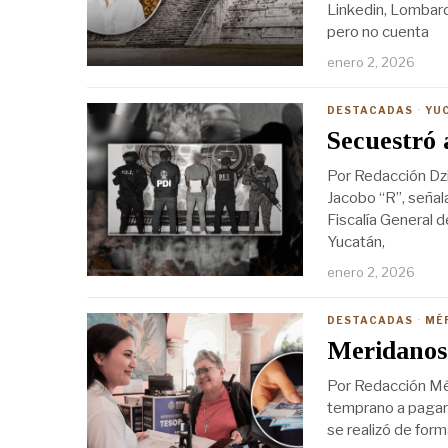
Linkedin, Lombard
pero no cuenta
enero 2, 2026
DESTACADAS
·
YU
Secuestró 
Por Redacción Dzi
Jacobo “R”, seña
Fiscalía General 
Yucatán,
enero 2, 2026
DESTACADAS
·
MÉ
Meridanos 
Por Redacción Mé
temprano a pagar e
se realizó de form