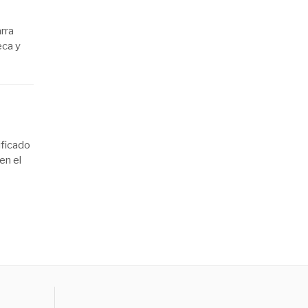
arra
eca y
ificado
en el