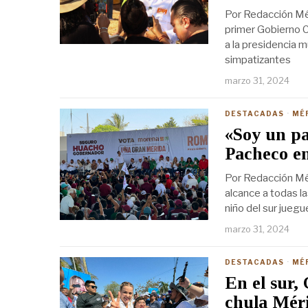
Por Redacción Mér
primer Gobierno C
a la presidencia 
simpatizantes
marzo 31, 2024
DESTACADAS
·
MÉ
«Soy un pa
Pacheco en
Por Redacción Mér
alcance a todas l
niño del sur juegu
marzo 31, 2024
DESTACADAS
·
MÉ
En el sur,
chula Mér