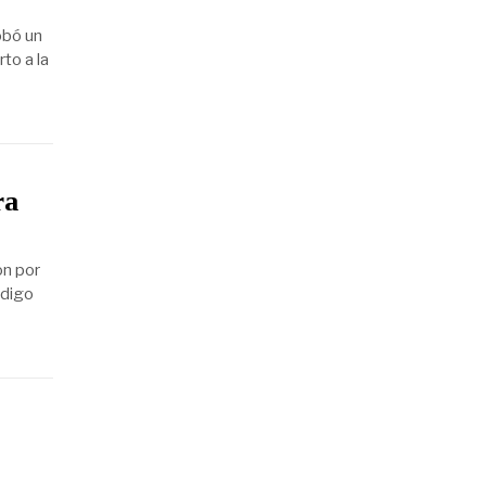
obó un
to a la
ra
on por
ódigo