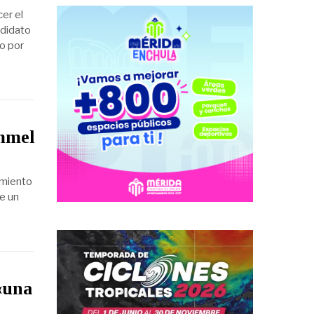
er el
ndidato
o por
ommel
imiento
e un
«una