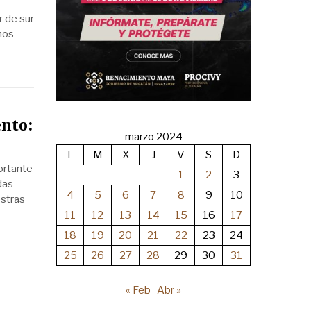
r de sur
emos
ento:
marzo 2024
L
M
X
J
V
S
D
ortante
1
2
3
das
4
5
6
7
8
9
10
estras
11
12
13
14
15
16
17
18
19
20
21
22
23
24
25
26
27
28
29
30
31
« Feb
Abr »