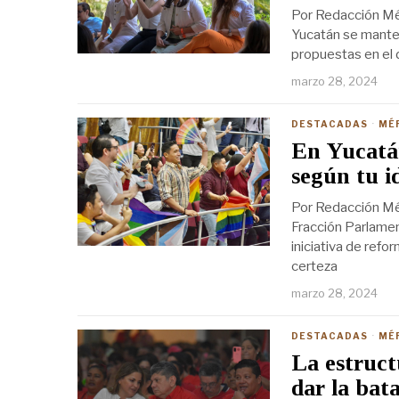
Por Redacción Mér
Yucatán se manten
propuestas en el d
marzo 28, 2024
DESTACADAS
·
MÉ
En Yucatá
según tu i
Por Redacción Mé
Fracción Parlamen
iniciativa de ref
certeza
marzo 28, 2024
DESTACADAS
·
MÉ
La estruct
dar la bata