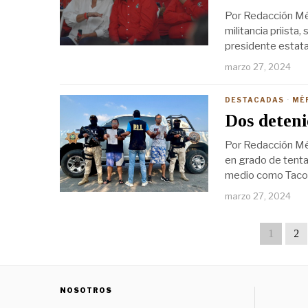
Por Redacción Mér
militancia priista
presidente estata
marzo 27, 2024
DESTACADAS
·
MÉ
Dos deteni
Por Redacción Mér
en grado de tenta
medio como Taco 
marzo 27, 2024
1
2
NOSOTROS