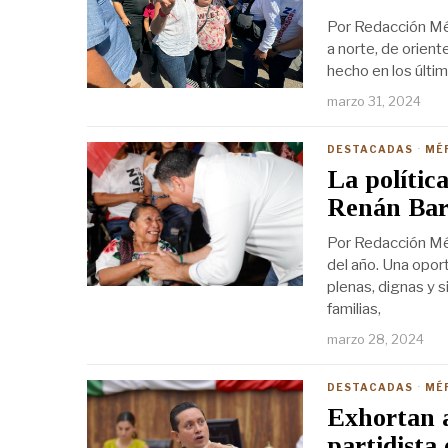
Por Redacción Mér
a norte, de orient
hecho en los últi
marzo 31, 2024
DESTACADAS
·
MÉ
La polític
Renán Bar
Por Redacción Mé
del año. Una oport
plenas, dignas y 
familias,
marzo 28, 2024
DESTACADAS
·
MÉ
Exhortan a
partidista