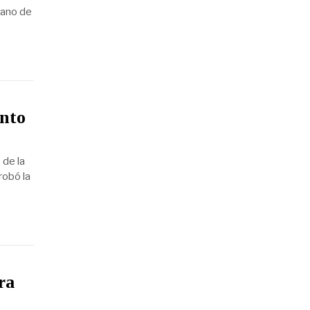
dano de
s
ento
de la
robó la
o
ra