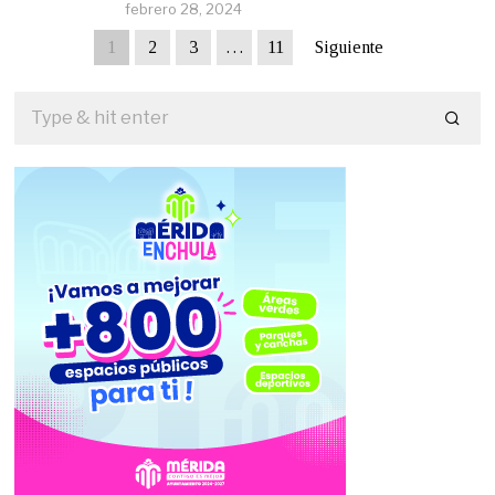
febrero 28, 2024
1
2
3
…
11
Siguiente