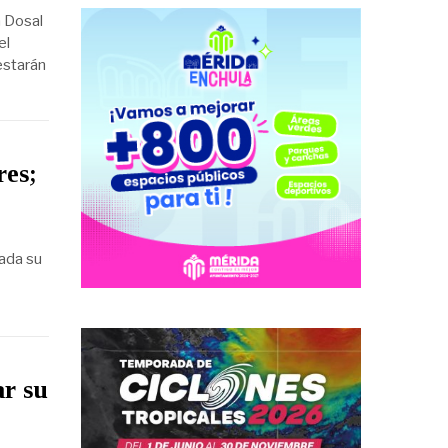
a Dosal
el
estarán
res;
rada su
r su