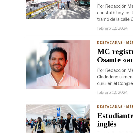
Por Redacción Mér
constató hoy los 
tramo de la calle
febrero 12, 2024
DESTACADAS
·
MÉ
MC registr
Osante «a
Por Redacción Mé
Ciudadano al menos
curul en el Congre
febrero 12, 2024
DESTACADAS
·
MÉ
Estudiant
inglés