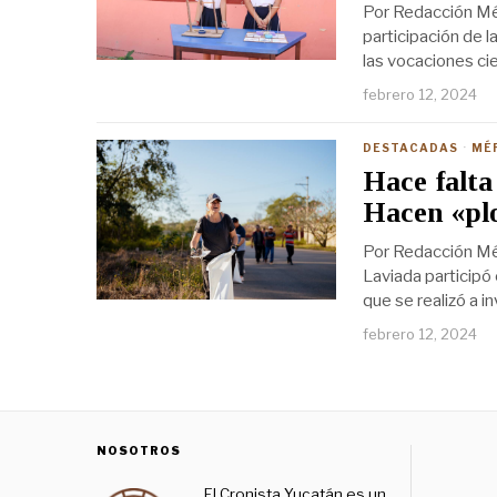
Por Redacción Mér
participación de l
las vocaciones ci
febrero 12, 2024
DESTACADAS
·
MÉ
Hace falta
Hacen «pl
Por Redacción Mér
Laviada participó
que se realizó a i
febrero 12, 2024
NOSOTROS
El Cronista Yucatán es un