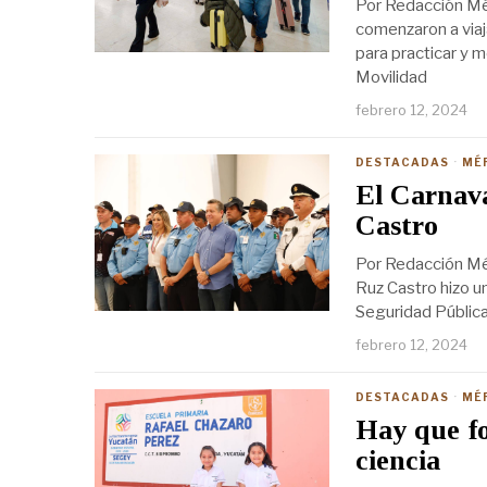
Por Redacción Mé
comenzaron a viaj
para practicar y m
Movilidad
febrero 12, 2024
DESTACADAS
·
MÉ
El Carnava
Castro
Por Redacción Mér
Ruz Castro hizo un
Seguridad Pública
febrero 12, 2024
DESTACADAS
·
MÉ
Hay que fo
ciencia