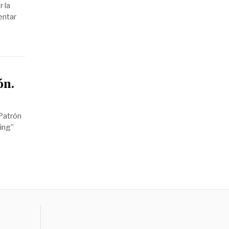
 la
entar
ón.
 Patrón
ing”