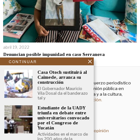
abril 19, 2022
Denuncian posible impunidad en caso Serranova
CONTINUAR
NOSOTROS
Casa Otoch sustituirá al
Caimede, arranca su
construcción
El Cronista Yucatán es un esfuerzo periodístico
enfocado a contribuir a la opinión pública en
El Gobernador Mauricio
Vila Dosal da el banderazo
temas que atañen a la política y a la cultura,
tal y
principalmente.
Más información.
Estudiante de la UADY
triunfa en debate entre
universitarios convocado
Aviso de privacidad
por el Congreso de
Yucatán
Deslinde sobre contenidos de opinión
Actividades en el marco de
los 200 años de la