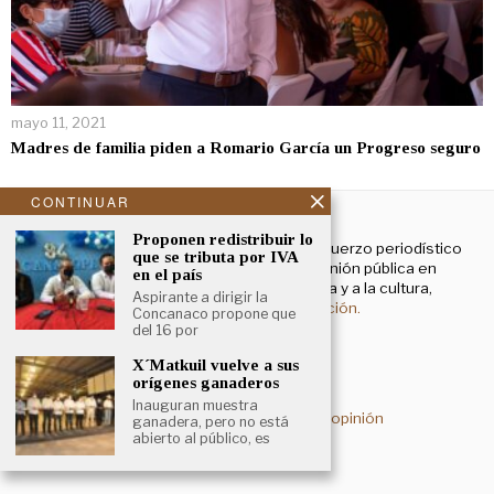
mayo 11, 2021
Madres de familia piden a Romario García un Progreso seguro
CONTINUAR
NOSOTROS
Proponen redistribuir lo
El Cronista Yucatán es un esfuerzo periodístico
que se tributa por IVA
enfocado a contribuir a la opinión pública en
en el país
temas que atañen a la política y a la cultura,
Aspirante a dirigir la
principalmente.
Más información.
Concanaco propone que
del 16 por
X´Matkuil vuelve a sus
Aviso de privacidad
orígenes ganaderos
Inauguran muestra
Deslinde sobre contenidos de opinión
ganadera, pero no está
abierto al público, es