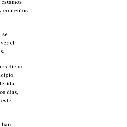
e estamos
y contentos
a se
ver el
s.
mos dicho,
cipio,
érida,
os días,
 este
o han