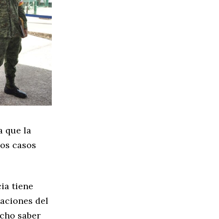
a que la
los casos
ia tiene
taciones del
echo saber