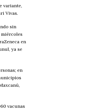
e variante,
ri Vivas.
ando sin
 miércoles
traZeneca en
unul, ya se
ersonas; en
 municipios
n Maxcanú,
,960 vacunas