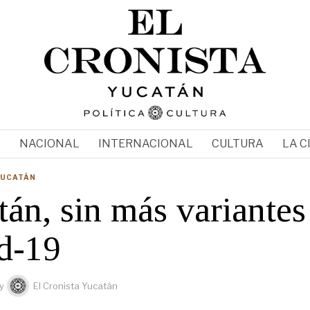
N
NACIONAL
INTERNACIONAL
CULTURA
LA C
YUCATÁN
án, sin más variantes
d-19
y
El Cronista Yucatán