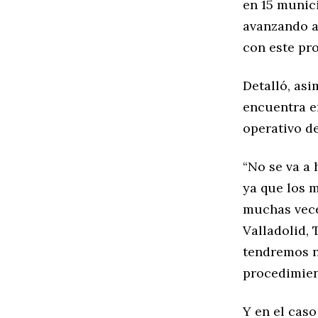
en 15 munic
avanzando a
con este pro
Detalló, as
encuentra en
operativo de
“No se va a
ya que los 
muchas vece
Valladolid, 
tendremos n
procedimient
Y en el cas