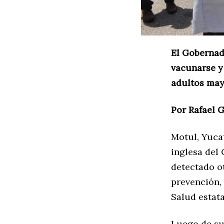
El Gobernad
vacunarse y
adultos ma
Por Rafael 
Motul, Yucat
inglesa del
detectado ot
prevención,
Salud estata
Luego de sup