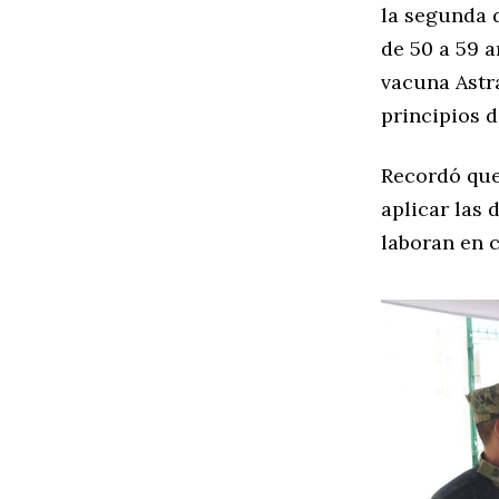
la segunda 
de 50 a 59 
vacuna Astra
principios d
Recordó que
aplicar las 
laboran en c