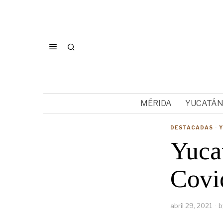
MÉRIDA
YUCATÁ
DESTACADAS
·
Yucat
Covi
abril 29, 2021
b