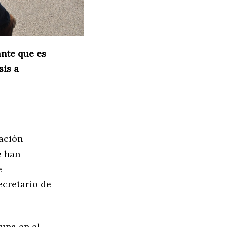
ante que es
sis a
iación
e han
e
ecretario de
una en el