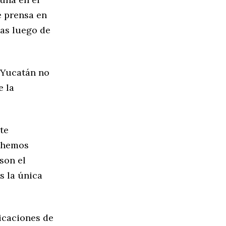
e prensa en
vas luego de
 Yucatán no
e la
te
e hemos
son el
s la única
icaciones de