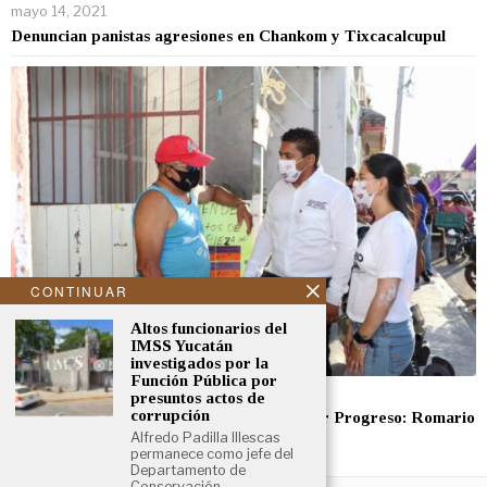
mayo 14, 2021
Denuncian panistas agresiones en Chankom y Tixcacalcupul
CONTINUAR
Altos funcionarios del
IMSS Yucatán
investigados por la
Función Pública por
mayo 12, 2021
presuntos actos de
corrupción
Recibiremos a los que quieran trabajar por Progreso: Romario
García
Alfredo Padilla Illescas
permanece como jefe del
Departamento de
Conservación