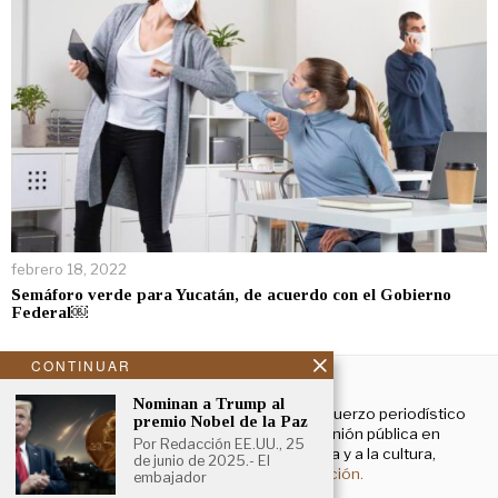
febrero 18, 2022
Semáforo verde para Yucatán, de acuerdo con el Gobierno
Federal￼
CONTINUAR
NOSOTROS
Nominan a Trump al
El Cronista Yucatán es un esfuerzo periodístico
premio Nobel de la Paz
enfocado a contribuir a la opinión pública en
Por Redacción EE.UU., 25
temas que atañen a la política y a la cultura,
de junio de 2025.- El
principalmente.
Más información.
embajador