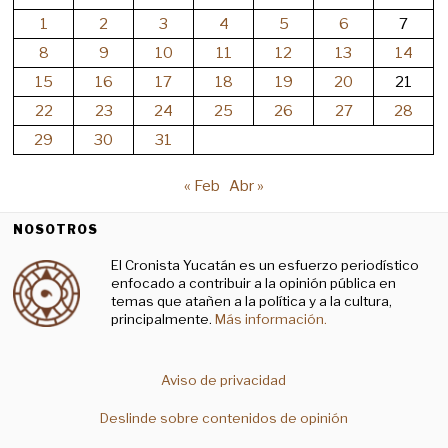
1
2
3
4
5
6
7
8
9
10
11
12
13
14
15
16
17
18
19
20
21
22
23
24
25
26
27
28
29
30
31
« Feb
Abr »
NOSOTROS
El Cronista Yucatán es un esfuerzo periodístico
enfocado a contribuir a la opinión pública en
temas que atañen a la política y a la cultura,
principalmente.
Más información.
Aviso de privacidad
Deslinde sobre contenidos de opinión