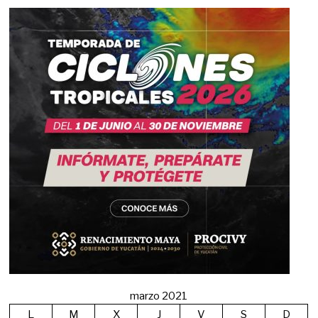
marzo 2021
L
M
X
J
V
S
D