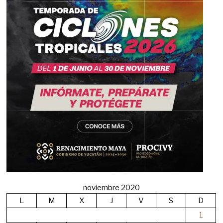
noviembre 2020
L
M
X
J
V
S
D
1