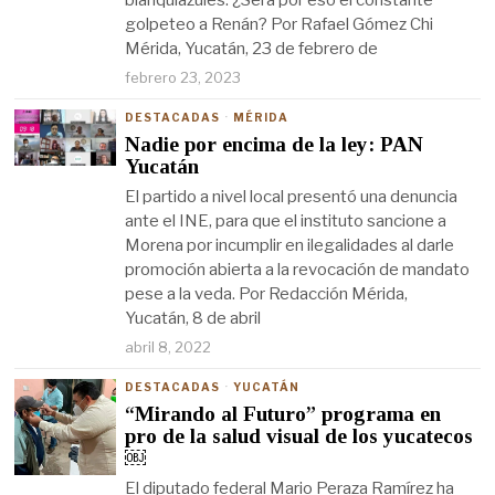
blanquiazules. ¿Será por eso el constante
golpeteo a Renán? Por Rafael Gómez Chi
Mérida, Yucatán, 23 de febrero de
febrero 23, 2023
DESTACADAS
·
MÉRIDA
Nadie por encima de la ley: PAN
Yucatán
El partido a nivel local presentó una denuncia
ante el INE, para que el instituto sancione a
Morena por incumplir en ilegalidades al darle
promoción abierta a la revocación de mandato
pese a la veda. Por Redacción Mérida,
Yucatán, 8 de abril
abril 8, 2022
DESTACADAS
·
YUCATÁN
“Mirando al Futuro” programa en
pro de la salud visual de los yucatecos
￼
El diputado federal Mario Peraza Ramírez ha