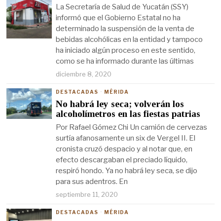
La Secretaría de Salud de Yucatán (SSY)
informó que el Gobierno Estatal no ha
determinado la suspensión de la venta de
bebidas alcohólicas en la entidad y tampoco
ha iniciado algún proceso en este sentido,
como se ha informado durante las últimas
diciembre 8, 2020
DESTACADAS
·
MÉRIDA
No habrá ley seca; volverán los
alcoholímetros en las fiestas patrias
Por Rafael Gómez Chi Un camión de cervezas
surtía afanosamente un six de Vergel II. El
cronista cruzó despacio y al notar que, en
efecto descargaban el preciado líquido,
respiró hondo. Ya no habrá ley seca, se dijo
para sus adentros. En
septiembre 11, 2020
DESTACADAS
·
MÉRIDA