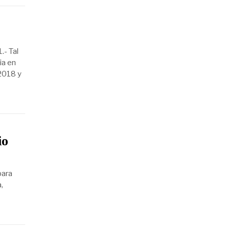
.- Tal
ia en
-2018 y
io
para
,