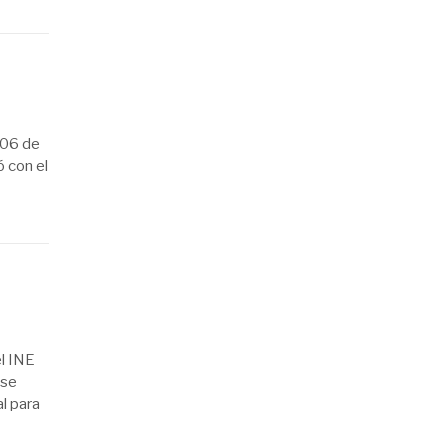
 06 de
 con el
l INE
 se
l para