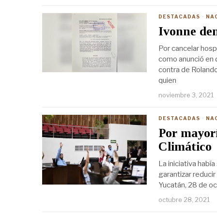
DESTACADAS
·
NA
Ivonne de
Por cancelar hosp
como anunció en 
contra de Rolando
quien
noviembre 3, 2021
DESTACADAS
·
NA
Por mayor
Climático
La iniciativa habí
garantizar reduci
Yucatán, 28 de oc
octubre 28, 2021