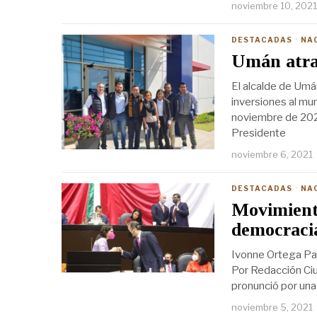
noviembre 10, 2021
DESTACADAS
·
NA
Umán atra
El alcalde de Umán
inversiones al mu
noviembre de 2021
Presidente
noviembre 6, 2021
DESTACADAS
·
NA
Movimiento
democraci
Ivonne Ortega Pac
Por Redacción Ci
pronunció por una 
noviembre 5, 2021