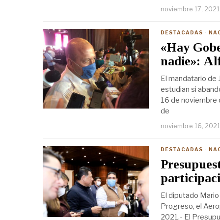
noviembre 17, 2021
DESTACADAS
·
NA
«Hay Gober
nadie»: Al
El mandatario de 
estudian si aband
16 de noviembre 
de
noviembre 16, 2021
DESTACADAS
·
NA
Presupues
participac
El diputado Mario
Progreso, el Aer
2021.- El Presupu