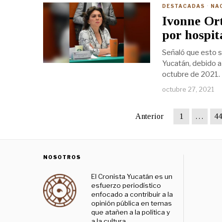
DESTACADAS
·
NA
Ivonne Ort
por hospit
Señaló que esto s
Yucatán, debido a
octubre de 2021. 
octubre 27, 2021
Anterior
1
…
44
NOSOTROS
El Cronista Yucatán es un
esfuerzo periodístico
enfocado a contribuir a la
opinión pública en temas
que atañen a la política y
a la cultura,