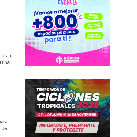
catán,
final
para
e de