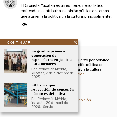
El Cronista Yucatán es un esfuerzo periodístico
enfocado a contribuir a la opinión pública en temas
que atañen a la política y a la cultura, principalmente.
CONTINUAR
NOSOTROS
Se gradúa primera
generación de
especialistas en justicia
El Cronista Yucatán es un esfuerzo periodístico
para menores
enfocado a contribuir a la opinión pública en
temas que atañen a la política y a la cultura,
Por Redacción Mérida,
Yucatán, 2 de diciembre de
principalmente.
Más información.
2025. –
SAU dice que
revocación de concesión
Aviso de privacidad
aún no es definitiva
Por Redacción Mérida,
Deslinde sobre contenidos de opinión
Yucatán, 20 de abril de
2026.- Servicios