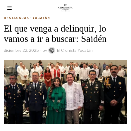
DESTACADAS
·
YUCATÁN
El que venga a delinquir, lo
vamos a ir a buscar: Saidén
diciembre 22, 2025
by
El Cronista Yucatán