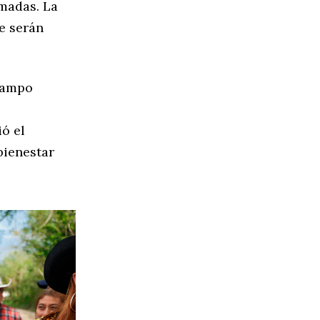
amadas. La
e serán
campo
ó el
bienestar