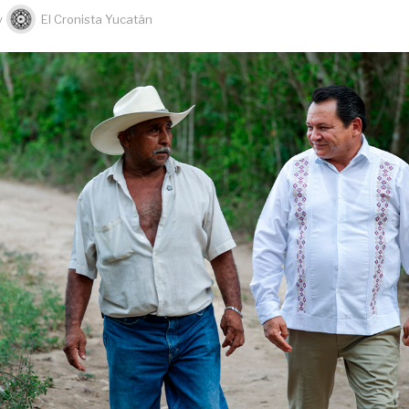
y
El Cronista Yucatán