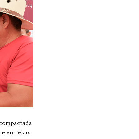
e compactada
que en Tekax