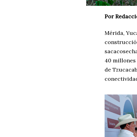
Por Redacci
Mérida, Yuca
construcció
sacacosecha
40 millones 
de Tzucacab,
conectivida