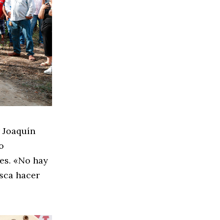
 Joaquín
o
es. «No hay
usca hacer