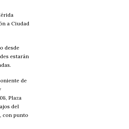
Mérida
ión a Ciudad
do desde
ades estarán
adas.
poniente de
y
08, Plaza
ajos del
, con punto