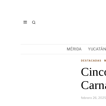
MÉRIDA
YUCATÁ
DESTACADAS
·
Cinco
Carn
febrero 26, 202