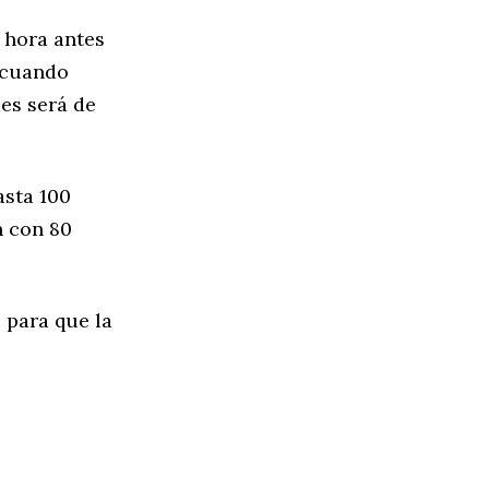
a hora antes
, cuando
des será de
asta 100
n con 80
 para que la