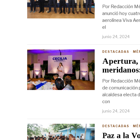
Por Redacción Mér
anunció hoy cuatr
aerolínea Viva Ae
el
junio 24, 2024
DESTACADAS
·
MÉ
Apertura, 
meridanos
Por Redacción Mér
de comunicación p
alcaldesa electa 
con
junio 24, 2024
DESTACADAS
·
MÉ
Paz a la V