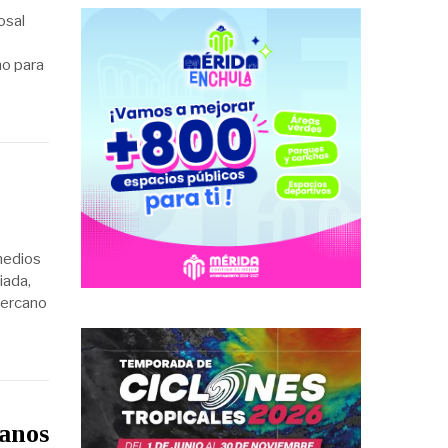
osal
no para
medios
iada,
cercano
sanos