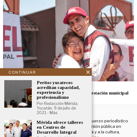
CONTINUAR
Peritos yucatecos
mayo 16, 2024
acreditan capacidad,
experiencia y
Rommel también propone un plan de reforestación municipal
profesionalismo
Por Redacción Mérida,
Yucatán, 9 de julio de
NOSOTROS
2021.- Más
El Cronista Yucatán es un esfuerzo periodístico
Mérida ofrece talleres
enfocado a contribuir a la opinión pública en
en Centros de
temas que atañen a la política y a la cultura,
Desarrollo Integral