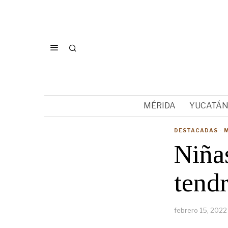
MÉRIDA
YUCATÁ
DESTACADAS
·
Niña
tend
febrero 15, 2022