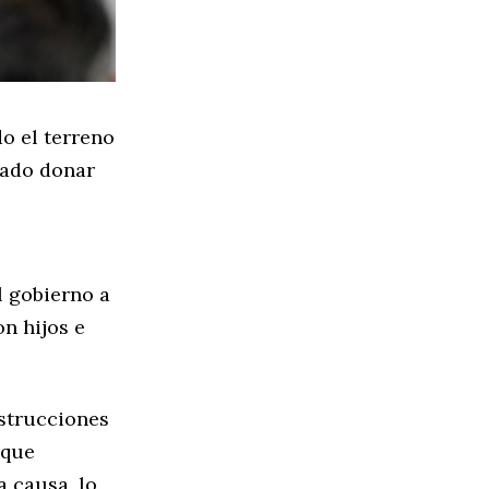
o el terreno
tado donar
 gobierno a
n hijos e
nstrucciones
 que
 causa, lo