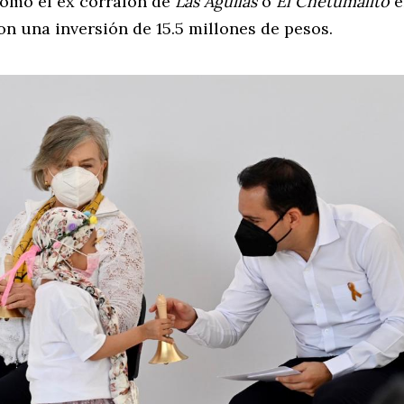
omo el ex corralón de
Las Águilas
o
El Chetumalito
e
n una inversión de 15.5 millones de pesos.