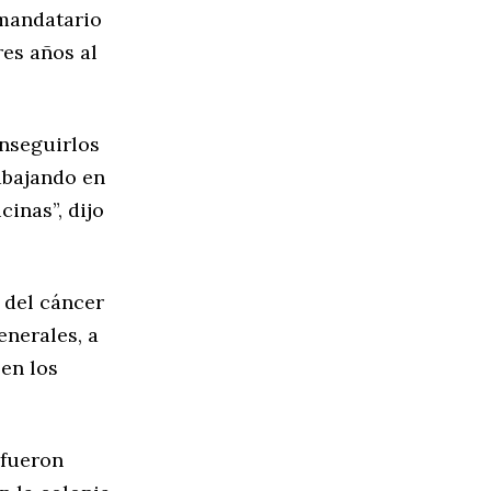
 mandatario
res años al
nseguirlos
rabajando en
inas”, dijo
 del cáncer
enerales, a
 en los
 fueron