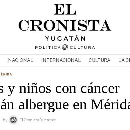
N
NACIONAL
INTERNACIONAL
CULTURA
LA C
MÉRIDA
s y niños con cáncer
rán albergue en Mérid
by
El Cronista Yucatán