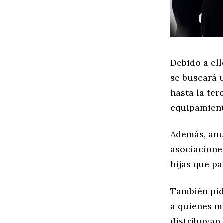
Debido a el
se buscará 
hasta la ter
equipamient
Además, anu
asociacione
hijas que pa
También pid
a quienes m
distribuyan