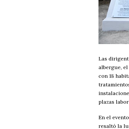
Las dirigent
albergue, e
con 18 habit
tratamientos
instalacion
plazas labora
En el event
resaltó la l