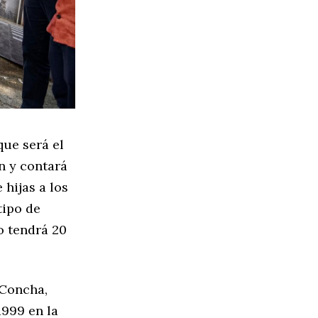
que será el
n y contará
 hijas a los
tipo de
o tendrá 20
 Concha,
1999 en la