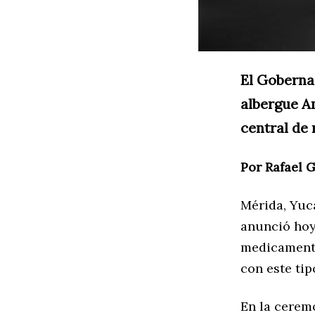
El Goberna
albergue A
central de
Por Rafael 
Mérida, Yuca
anunció hoy
medicamentos
con este ti
En la ceremo