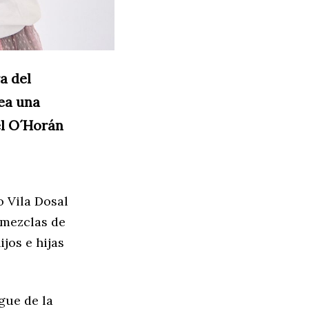
a del
ea una
el O´Horán
o Vila Dosal
 mezclas de
jos e hijas
gue de la