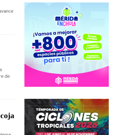
 avance
a
re de
ecoja
oblema