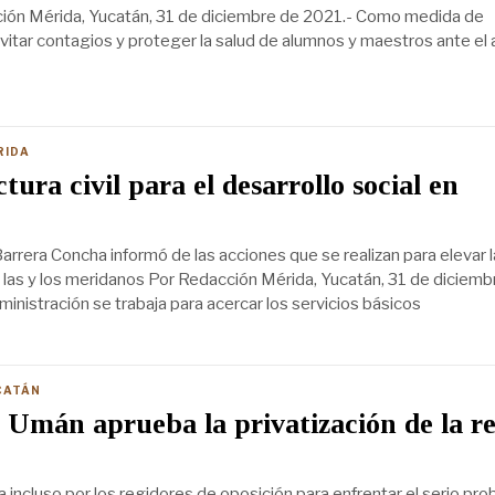
ión Mérida, Yucatán, 31 de diciembre de 2021.- Como medida de
vitar contagios y proteger la salud de alumnos y maestros ante el
RIDA
tura civil para el desarrollo social en
arrera Concha informó de las acciones que se realizan para elevar l
e las y los meridanos Por Redacción Mérida, Yucatán, 31 de diciemb
inistración se trabaja para acercar los servicios básicos
CATÁN
 Umán aprueba la privatización de la r
 incluso por los regidores de oposición para enfrentar el serio pr