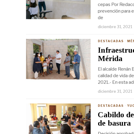
cepas Por Redacc
prevención para e
de
diciembre 31, 2021
DESTACADAS
·
MÉ
Infraestruc
Mérida
El alcalde Renán B
calidad de vida d
2021.- En esta adm
diciembre 31, 2021
DESTACADAS
·
YU
Cabildo de
de basura
Decisión aprobada