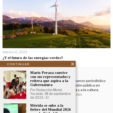
febrero 6, 2023
¿Y el futuro de las energías verdes?
CONTINUAR
NOSOTROS
Mario Peraza convive
con sus representados y
reitera que aspira a la
El Cronista Yucatán es un esfuerzo periodístico
Gubernatura
enfocado a contribuir a la opinión pública en
temas que atañen a la política y a la cultura,
Por Redacción Motul,
Yucatán, 18 de septiembre
principalmente.
Más información.
de 2023.- El
Mérida se sube a la
fiebre del Mundial 2026
Aviso de privacidad