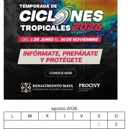
agosto 2026
L
M
X
J
V
S
D
1
2