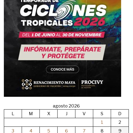
agosto 2026
L
M
X
J
V
S
D
1
2
3
4
5
6
7
8
9