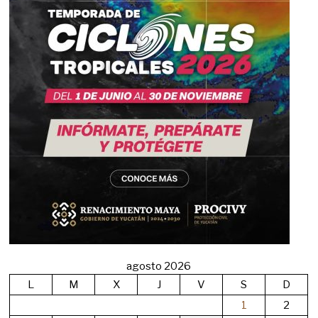
agosto 2026
L
M
X
J
V
S
D
1
2