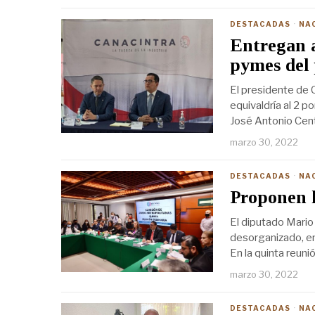
DESTACADAS
·
NA
Entregan 
pymes del 
El presidente de 
equivaldría al 2 
José Antonio Cent
marzo 30, 2022
DESTACADAS
·
NA
Proponen l
El diputado Mario
desorganizado, e
En la quinta reun
marzo 30, 2022
DESTACADAS
·
NA