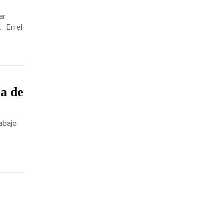
ar
- En el
ia de
rabajo