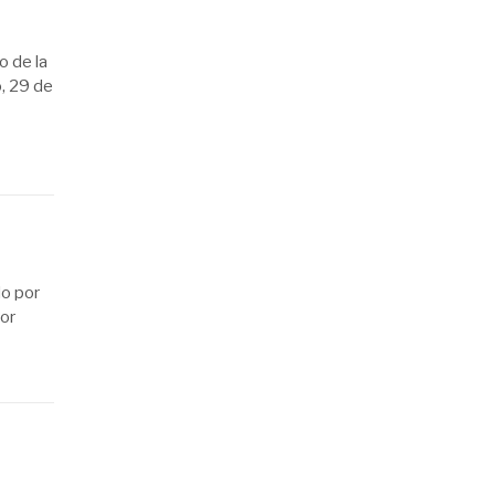
o de la
o, 29 de
do por
or