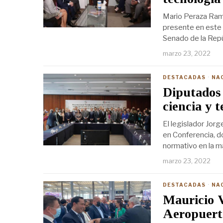
Mario Peraza Ramí
presente en este
Senado de la Rep
marzo 23, 2022
DESTACADAS
·
NA
Diputados 
ciencia y 
El legislador Jorg
en Conferencia, d
normativo en la m
marzo 23, 2022
DESTACADAS
·
NA
Mauricio V
Aeropuert