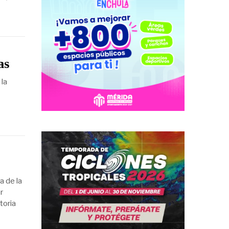
as
 la
a de la
r
toria