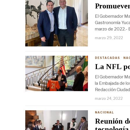
Promueven 
El Gobernador Mau
Gastronomía Yucate
marzo de 2022.- E
marzo 29, 2022
DESTACADAS
·
NA
La NFL pod
El Gobernador Mau
la Embajada de lo
Redacción Ciudad
marzo 24, 2022
NACIONAL
Reunión de
tecnología