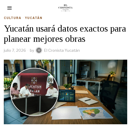
CULTURA
·
YUCATÁN
Yucatán usará datos exactos para
planear mejores obras
julio 7, 2026
by
El Cronista Yucatán