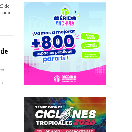
23 de
icaron
 de
ca
omo