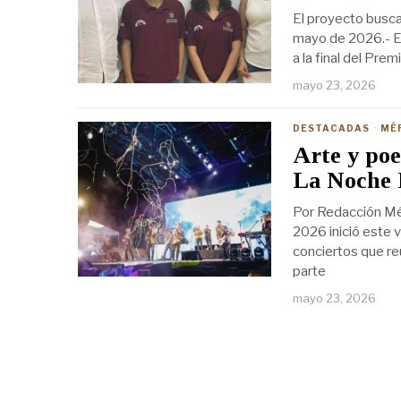
El proyecto busca
mayo de 2026.- Es
a la final del Pre
mayo 23, 2026
DESTACADAS
·
MÉ
Arte y poe
La Noche 
Por Redacción Mé
2026 inició este v
conciertos que re
parte
mayo 23, 2026