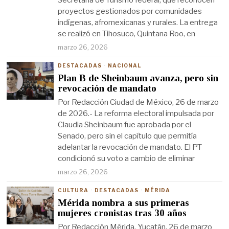
Secretaría de Turismo federal, que reconocen
proyectos gestionados por comunidades
indígenas, afromexicanas y rurales. La entrega
se realizó en Tihosuco, Quintana Roo, en
marzo 26, 2026
DESTACADAS
·
NACIONAL
Plan B de Sheinbaum avanza, pero sin
revocación de mandato
Por Redacción Ciudad de México, 26 de marzo
de 2026.- La reforma electoral impulsada por
Claudia Sheinbaum fue aprobada por el
Senado, pero sin el capítulo que permitía
adelantar la revocación de mandato. El PT
condicionó su voto a cambio de eliminar
marzo 26, 2026
CULTURA
·
DESTACADAS
·
MÉRIDA
Mérida nombra a sus primeras
mujeres cronistas tras 30 años
Por Redacción Mérida, Yucatán, 26 de marzo