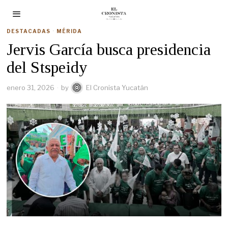
DESTACADAS
·
MÉRIDA
Jervis García busca presidencia
del Stspeidy
enero 31, 2026
by
El Cronista Yucatán