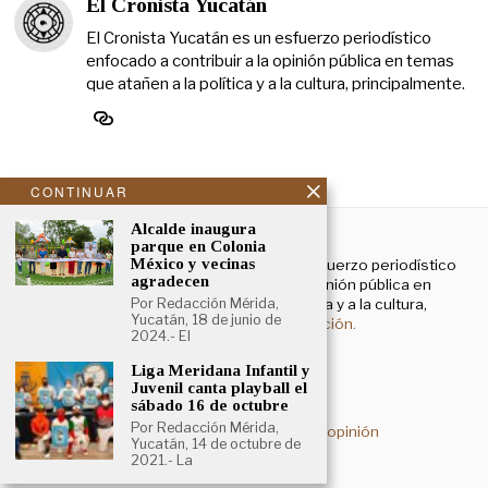
El Cronista Yucatán
El Cronista Yucatán es un esfuerzo periodístico
enfocado a contribuir a la opinión pública en temas
que atañen a la política y a la cultura, principalmente.
CONTINUAR
NOSOTROS
Alcalde inaugura
parque en Colonia
México y vecinas
El Cronista Yucatán es un esfuerzo periodístico
agradecen
enfocado a contribuir a la opinión pública en
temas que atañen a la política y a la cultura,
Por Redacción Mérida,
Yucatán, 18 de junio de
principalmente.
Más información.
2024.- El
Liga Meridana Infantil y
Juvenil canta playball el
Aviso de privacidad
sábado 16 de octubre
Por Redacción Mérida,
Deslinde sobre contenidos de opinión
Yucatán, 14 de octubre de
2021.- La