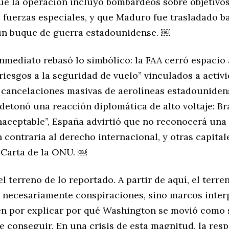
ue la operación incluyó bombardeos sobre objetivos
e fuerzas especiales, y que Maduro fue trasladado b
un buque de guerra estadounidense. ￼
nmediato rebasó lo simbólico: la FAA cerró espacio 
riesgos a la seguridad de vuelo” vinculados a activi
cancelaciones masivas de aerolíneas estadouniden
 detonó una reacción diplomática de alto voltaje: Br
inaceptable”, España advirtió que no reconocerá una
 contraria al derecho internacional, y otras capital
a Carta de la ONU. ￼
el terreno de lo reportado. A partir de aquí, el terre
no necesariamente conspiraciones, sino marcos inter
n por explicar por qué Washington se movió como 
e conseguir. En una crisis de esta magnitud, la res