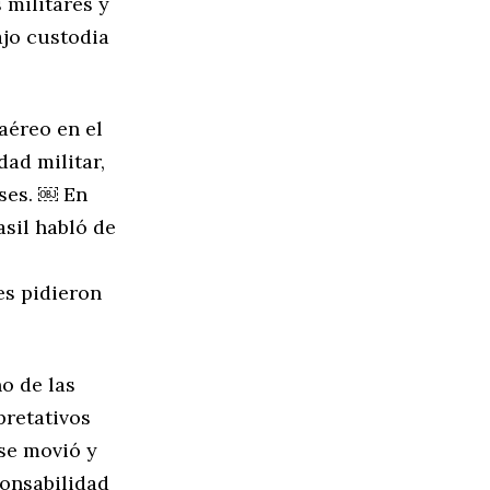
 militares y
ajo custodia
aéreo en el
dad militar,
ses. ￼ En
asil habló de
es pidieron
no de las
pretativos
se movió y
ponsabilidad