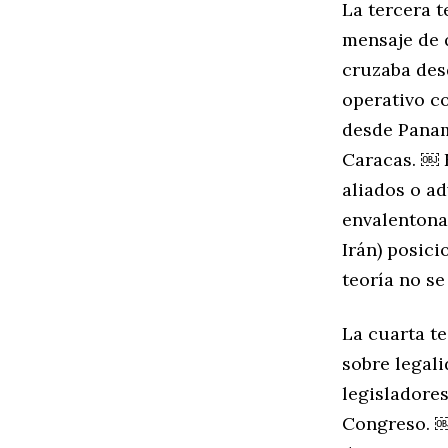
La tercera t
mensaje de 
cruzaba des
operativo c
desde Panam
Caracas. ￼ E
aliados o ad
envalentonan
Irán) posici
teoría no s
La cuarta te
sobre legal
legisladores
Congreso. ￼