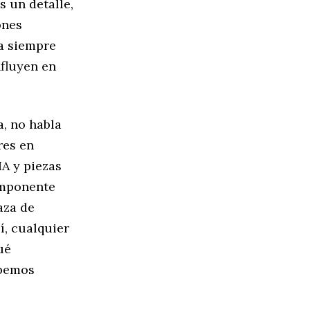
s un detalle,
ones
la siempre
nfluyen en
a, no habla
res en
A y piezas
omponente
aza de
í, cualquier
ué
abemos