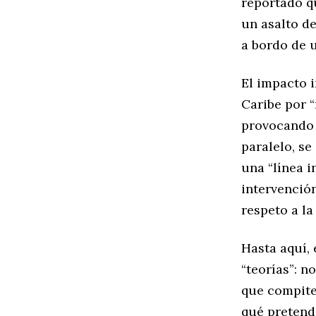
reportado q
un asalto d
a bordo de 
El impacto i
Caribe por “
provocando 
paralelo, se
una “línea 
intervención
respeto a l
Hasta aquí, 
“teorías”: 
que compite
qué pretend