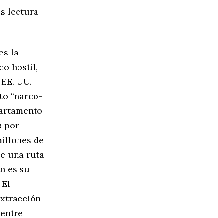
es lectura
es la
co hostil,
 EE. UU.
to “narco-
epartamento
s por
illones de
de una ruta
ón es su
 El
extracción—
 entre