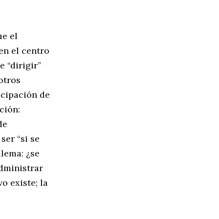
ue el
en el centro
 “dirigir”
otros
icipación de
ción:
de
ser “si se
ilema: ¿se
administrar
o existe; la