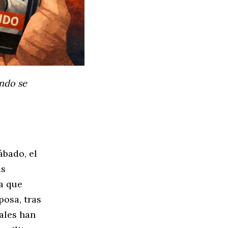
ando se
ábado, el
as
a que
posa, tras
ales han