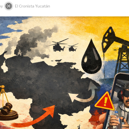
by
El Cronista Yucatán