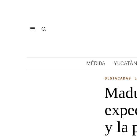
MÉRIDA
YUCATÁ
DESTACADAS
·
L
Madu
exped
y la 