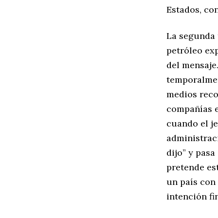
Estados, co
La segunda 
petróleo ex
del mensaje.
temporalmen
medios recog
compañías e
cuando el j
administraci
dijo” y pasa
pretende est
un país con 
intención fi