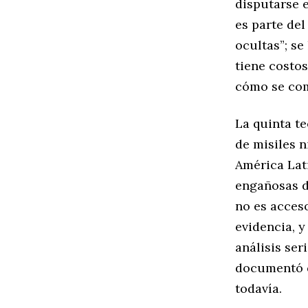
disputarse e
es parte del
ocultas”; se
tiene costos
cómo se com
La quinta te
de misiles n
América Lat
engañosas d
no es acceso
evidencia, y
análisis ser
documentó q
todavía.