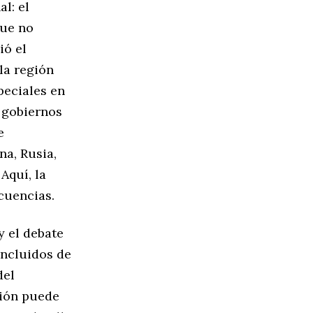
l: el
que no
ió el
la región
peciales en
: gobiernos
e
na, Rusia,
Aquí, la
cuencias.
y el debate
incluidos de
del
ción puede