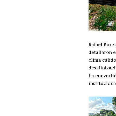
Rafael Burg
detallaron 
clima cálid
desalinizaci
ha converti
instituciona