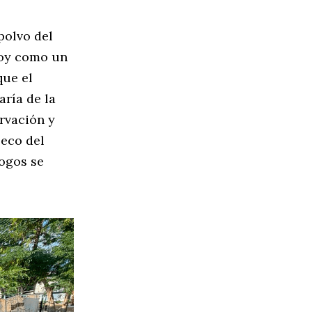
polvo del
hoy como un
que el
aría de la
rvación y
 eco del
logos se