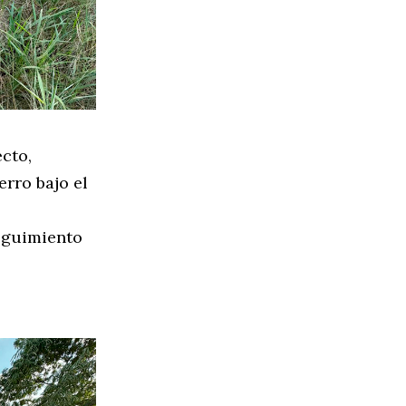
cto,
rro bajo el
seguimiento