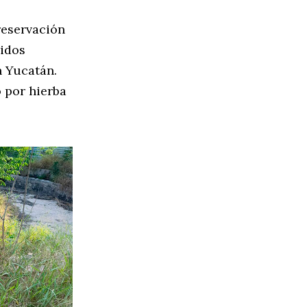
reservación
ridos
n Yucatán.
o por hierba