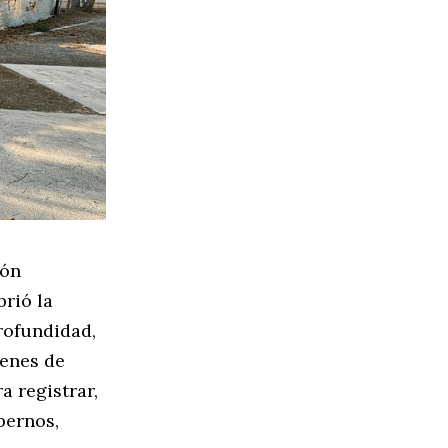
ión
brió la
rofundidad,
renes de
a registrar,
pernos,