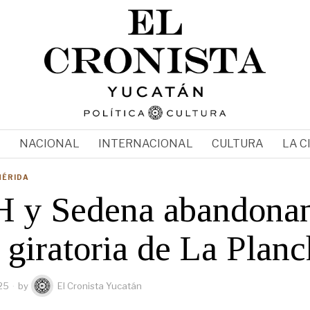
N
NACIONAL
INTERNACIONAL
CULTURA
LA C
MÉRIDA
 y Sedena abandona
 giratoria de La Plan
25
by
El Cronista Yucatán