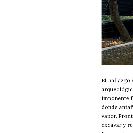
El hallazgo
arqueológica
imponente f
donde antañ
vapor. Pront
excavar y r