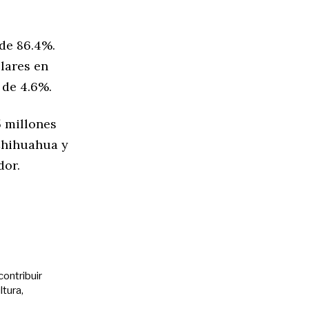
de 86.4%.
ólares en
 de 4.6%.
5 millones
Chihuahua y
dor.
contribuir
ltura,