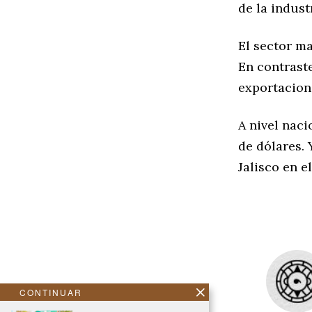
de la indus
El sector m
En contraste
exportacion
A nivel naci
de dólares.
Jalisco en 
CONTINUAR