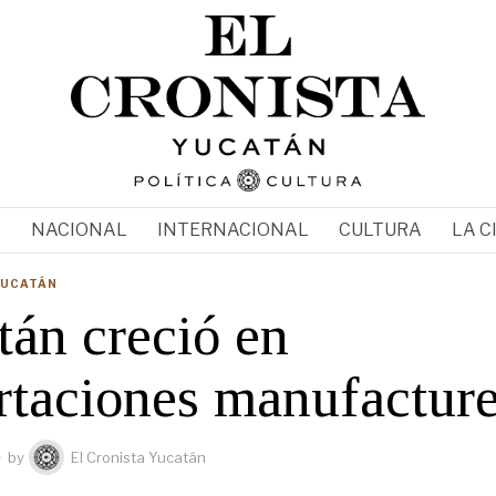
N
NACIONAL
INTERNACIONAL
CULTURA
LA C
YUCATÁN
tán creció en
rtaciones manufacture
by
El Cronista Yucatán