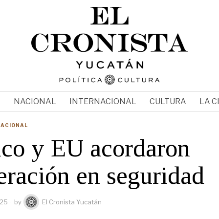
N
NACIONAL
INTERNACIONAL
CULTURA
LA C
NACIONAL
co y EU acordaron
eración en seguridad
025
by
El Cronista Yucatán