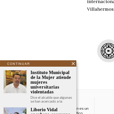
internacion
Villahermos
CONTINUAR
Instituto Municipal
de la Mujer atiende
mujeres
universitarias
violentadas
Dice el alcalde que algunas
NOSOTROS
se han acercado a la
El Cronista Yucatán es un
Liborio Vidal
esfuerzo periodístico