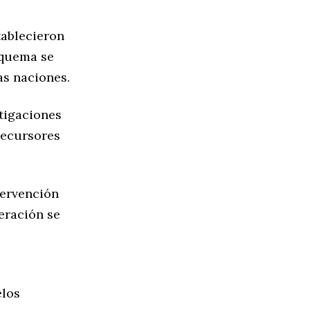
tablecieron
squema se
as naciones.
stigaciones
recursores
tervención
eración se
e
elos