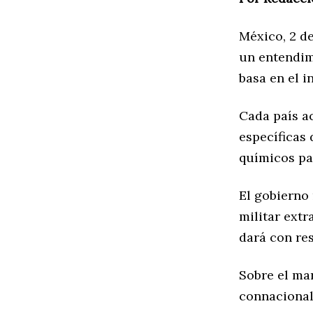
México, 2 d
un entendim
basa en el 
Cada país ac
específicas 
químicos pa
El gobierno
militar ext
dará con res
Sobre el man
connacionale