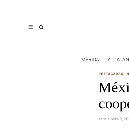
MÉRIDA
YUCATÁ
DESTACADAS
·
Méxi
coop
septiembre 2, 2