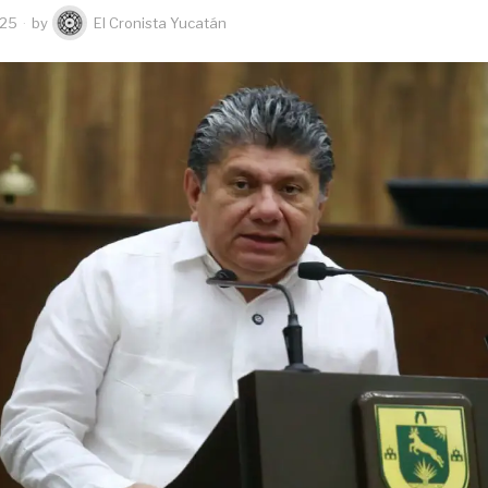
025
by
El Cronista Yucatán