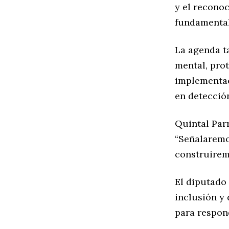
y el reconoc
fundamental
La agenda t
mental, prot
implementac
en detecció
Quintal Par
“Señalaremo
construirem
El diputado
inclusión y 
para respond