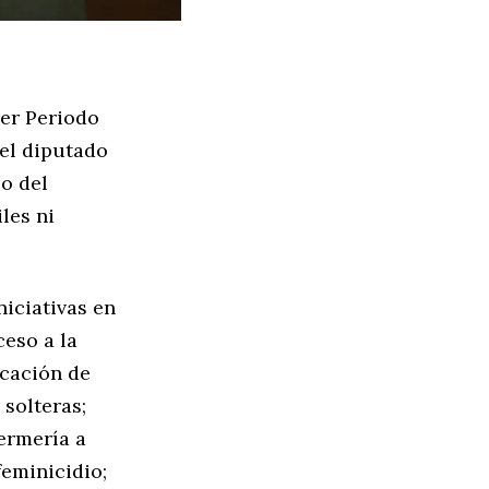
mer Periodo
 el diputado
so del
les ni
niciativas en
ceso a la
ocación de
 solteras;
ermería a
feminicidio;