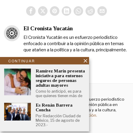
El Cronista Yucatán
El Cronista Yucatán es un esfuerzo periodístico
enfocado a contribuir a la opinión pública en temas
que atañen a la política y a la cultura, principalmente.
CONTINUAR
Ramírez Marín presenta
iniciativa para entornos
seguros de personas
adultas mayores
NOSOTROS
Como lo anticipó, es para
que quienes tienen más de
El Cronista Yucatán es un esfuerzo periodístico
enfocado a contribuir a la opinión pública en
Es Renán Barrera
temas que atañen a la política y a la cultura,
Concha
principalmente.
Más información.
Por Redacción Ciudad de
México, 15 de agosto de
2023.-