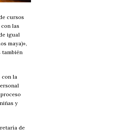
 de cursos
 con las
de igual
mos maya)»,
s también
 con la
personal
 proceso
niñas y
retaría de