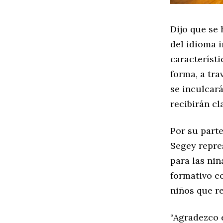
Dijo que se 
del idioma 
característi
forma, a tr
se inculcará
recibirán cl
Por su parte
Segey repre
para las ni
formativo co
niños que re
“Agradezco 