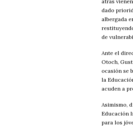
atrás vienen
dado priori
albergada en
restituyend
de vulnerabi
Ante el dire
Otoch, Gust
ocasión se b
la Educació
acuden a pr
Asimismo, di
Educación In
para los jóv