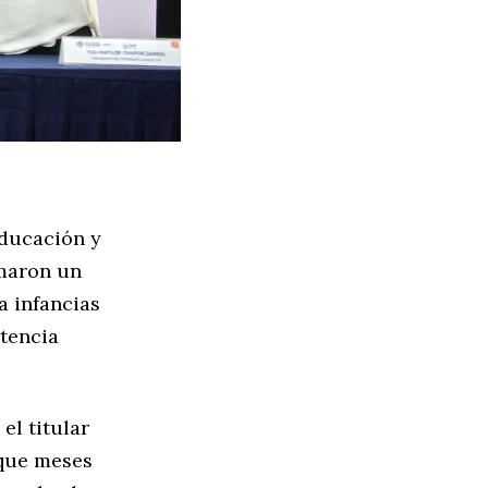
Educación y
rmaron un
a infancias
stencia
el titular
 que meses