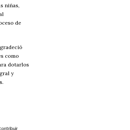
s niñas,
al
roceso de
agradeció
tes como
ara dotarlos
gral y
s.
contribuir