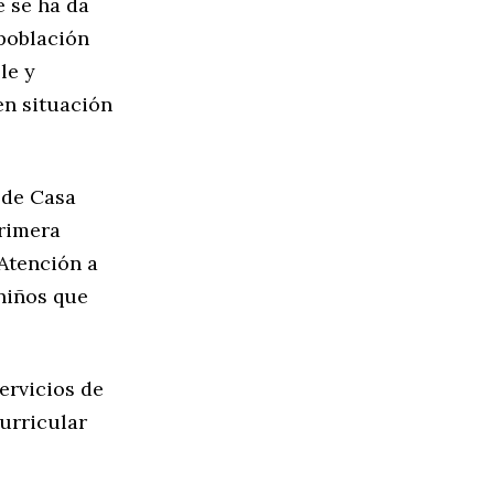
e se ha da
 población
le y
en situación
 de Casa
primera
 Atención a
niños que
ervicios de
curricular