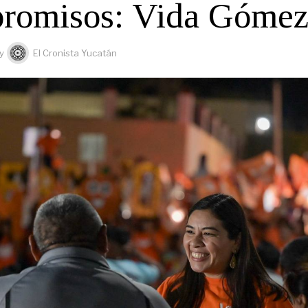
romisos: Vida Góme
y
El Cronista Yucatán