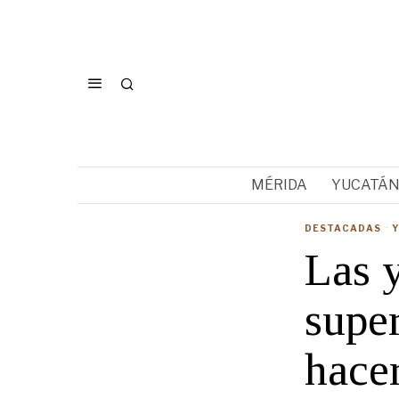
MÉRIDA
YUCATÁ
DESTACADAS
·
Las 
super
hacer