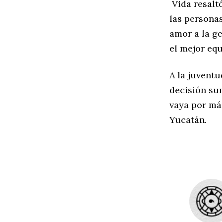
Vida resalt
las persona
amor a la ge
el mejor equ
A la juventu
decisión su
vaya por más
Yucatán.