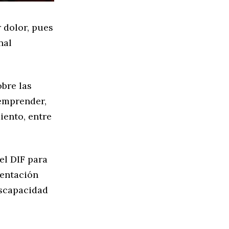
r dolor, pues
nal
obre las
emprender,
iento, entre
el DIF para
mentación
iscapacidad