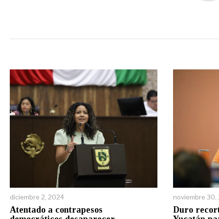
diciembre 2, 2024
noviembre 30,
Atentado a contrapesos
Duro recort
democráticos desaparecer
Yucatán par