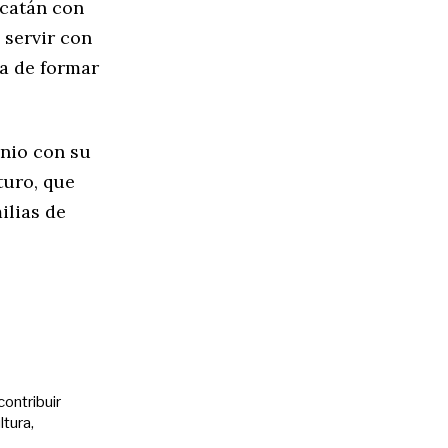
ucatán con
 servir con
ta de formar
unio con su
turo, que
ilias de
contribuir
ltura,