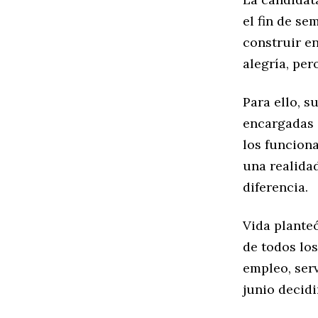
el fin de s
construir en
alegría, per
Para ello, s
encargadas d
los funcion
una realida
diferencia.
Vida plante
de todos lo
empleo, serv
junio decid