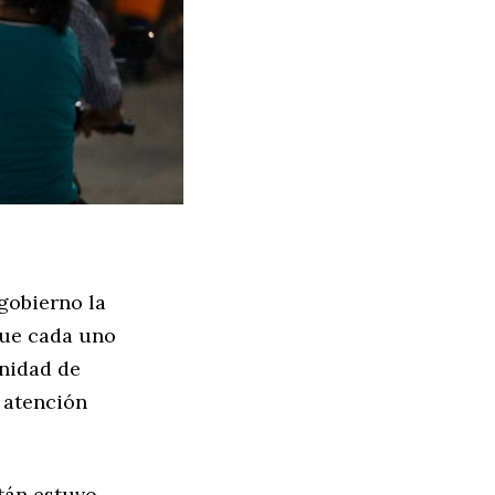
 gobierno la
que cada uno
nidad de
u atención
tán estuvo