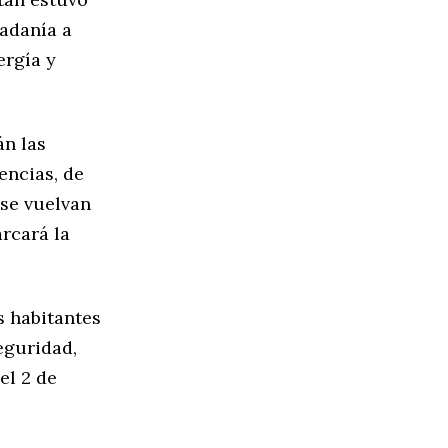
adanía a
ergía y
án las
encias, de
 se vuelvan
rcará la
s habitantes
eguridad,
el 2 de