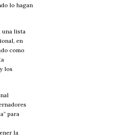
ndo lo hagan
 una lista
ional, en
lado como
ta
y los
unal
bernadores
a” para
ener la