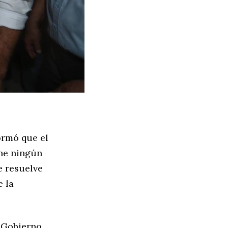
ormó que el
ene ningún
e resuelve
 la
 Gobierno