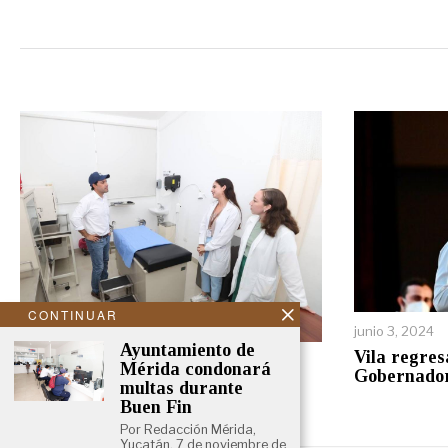
CONTINUAR
junio 3, 2024
Ayuntamiento de
Vila regres
julio 16, 2024
Mérida condonará
Gobernado
Vila inicia gira de despedida por
multas durante
Centros de Salud del Estado
Buen Fin
Por Redacción Mérida,
Yucatán, 7 de noviembre de