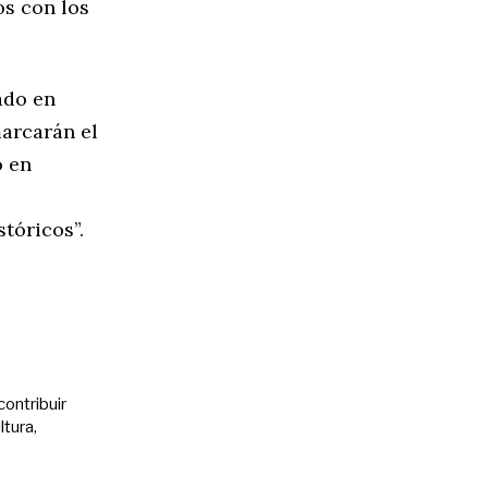
os con los
ado en
marcarán el
o en
tóricos”.
contribuir
ltura,