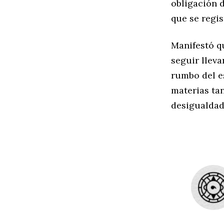
obligación d
que se regi
Manifestó q
seguir llev
rumbo del es
materias ta
desigualdad,