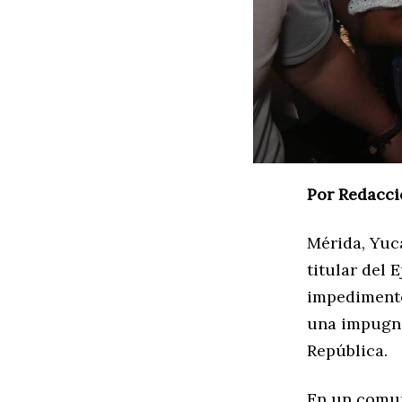
Por Redacci
Mérida, Yuca
titular del
impedimento
una impugna
República.
En un comun