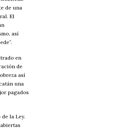
te de una
al. El
án
smo, así
ede”.
ntrado en
ración de
pobreza así
ucatán una
ejor pagados
de la Ley.
 abiertas