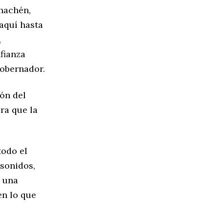
hachén,
aquí hasta
,
fianza
Gobernador.
ión del
ra que la
todo el
asonidos,
y una
en lo que