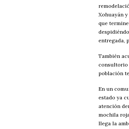
remodelació
Xohuayán y 
que termine
despidiéndo
entregada, 
También acud
consultorio
población t
En un comun
estado ya c
atención de
mochila roja
llega la amb