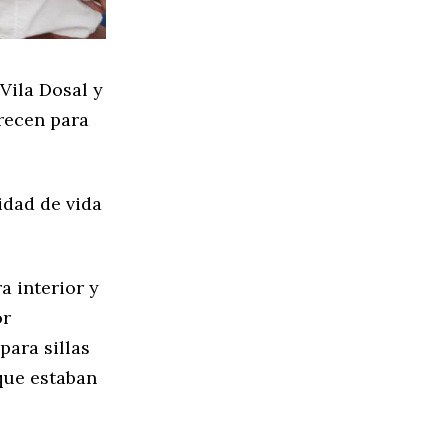
Vila Dosal y
frecen para
idad de vida
a interior y
or
para sillas
 que estaban