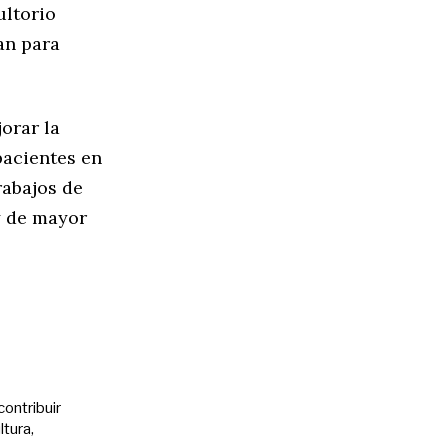
ultorio
an para
jorar la
pacientes en
rabajos de
y de mayor
contribuir
ltura,