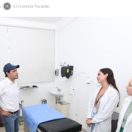
y
El Cronista Yucatán