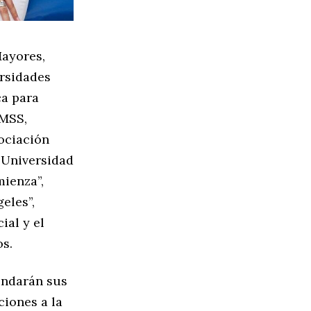
Mayores,
ersidades
ca para
IMSS,
sociación
 Universidad
mienza”,
eles”,
ial y el
os.
indarán sus
ciones a la