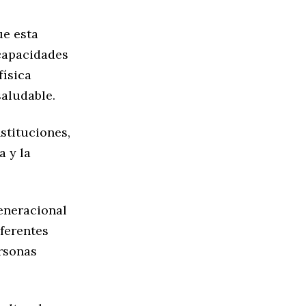
ue esta
 capacidades
física
aludable.
stituciones,
a y la
eneracional
iferentes
rsonas