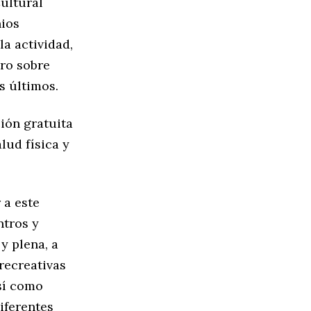
Cultural
nios
a actividad,
ero sobre
s últimos.
ión gratuita
lud física y
 a este
ntros y
y plena, a
recreativas
sí como
iferentes