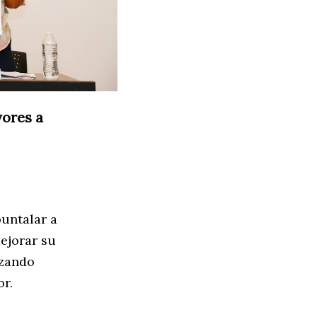
yores a
puntalar a
ejorar su
izando
or.