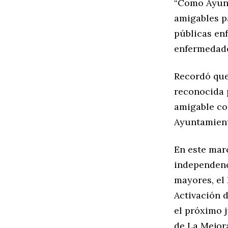
“Como Ayunt
amigables p
públicas enf
enfermedade
Recordó que
reconocida 
amigable co
Ayuntamiento
En este marc
independenc
mayores, el
Activación d
el próximo j
de La Mejor