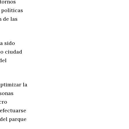
tornos
políticas
 de las
a sido
mo ciudad
del
ptimizar la
rsonas
cro
 efectuarse
 del parque