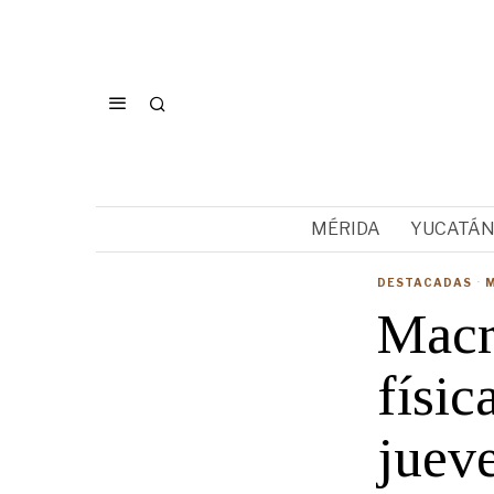
MÉRIDA
YUCATÁ
DESTACADAS
·
Macr
físic
jueve