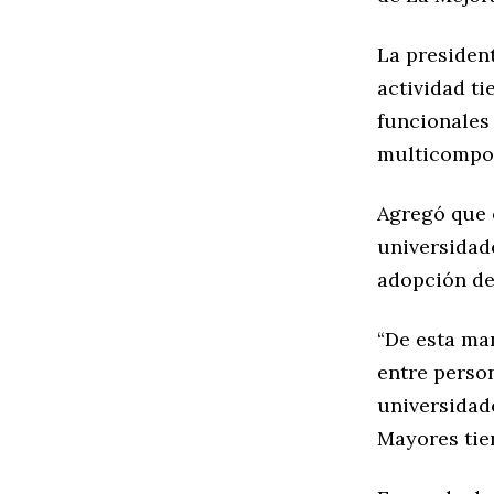
La president
actividad ti
funcionales 
multicompon
Agregó que e
universidade
adopción de
“De esta ma
entre person
universidad
Mayores tie