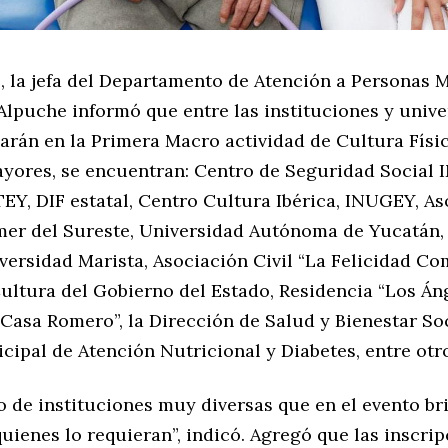
e, la jefa del Departamento de Atención a Personas 
Alpuche informó que entre las instituciones y univ
parán en la Primera Macro actividad de Cultura Físi
yores, se encuentran: Centro de Seguridad Social 
EY, DIF estatal, Centro Cultura Ibérica, INUGEY, A
imer del Sureste, Universidad Autónoma de Yucatán,
ersidad Marista, Asociación Civil “La Felicidad Co
ultura del Gobierno del Estado, Residencia “Los Áng
Casa Romero”, la Dirección de Salud y Bienestar Soc
ipal de Atención Nutricional y Diabetes, entre otr
o de instituciones muy diversas que en el evento br
quienes lo requieran”, indicó. Agregó que las inscrip