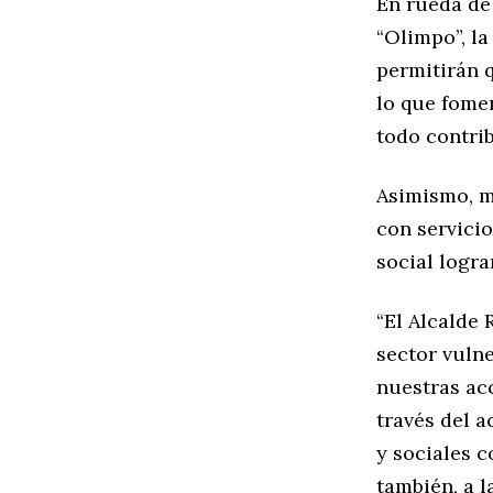
En rueda de 
“Olimpo”, la
permitirán 
lo que fomen
todo contrib
Asimismo, m
con servicio
social logra
“El Alcalde 
sector vuln
nuestras acc
través del a
y sociales 
también, a 