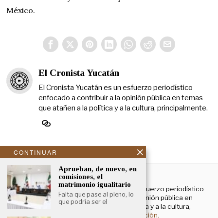
México.
El Cronista Yucatán
El Cronista Yucatán es un esfuerzo periodístico
enfocado a contribuir a la opinión pública en temas
que atañen a la política y a la cultura, principalmente.
CONTINUAR
Aprueban, de nuevo, en
NOSOTROS
comisiones, el
matrimonio igualitario
El Cronista Yucatán es un esfuerzo periodístico
Falta que pase al pleno, lo
enfocado a contribuir a la opinión pública en
que podría ser el
temas que atañen a la política y a la cultura,
principalmente.
Más información.