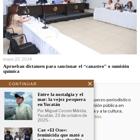
mayo 22, 2024
Aprueban dictamen para sancionar el “canasteo” o sumisión
química
CONTINUAR
NOSOTROS
Entre la nostalgia y el
mar: la vejez pesquera
El Cronista Yucatán es un esfuerzo periodístico
en Yucatán
enfocado a contribuir a la opinión pública en
temas que atañen a la política y a la cultura,
Por Miguel Cocom Mérida,
Yucatán, 23 de octubre de
principalmente.
Más información.
2025.-
Cae «El Oso»:
feminicida que mató a
Aviso de privacidad